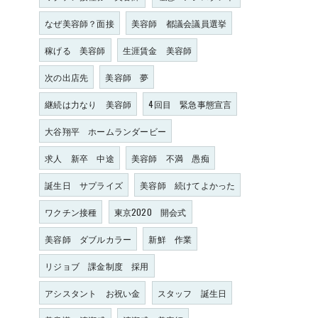
なぜ美容師？面接
美容師 都議会議員選挙
稼げる 美容師
生涯賃金 美容師
次の出店先
美容師 夢
継続は力なり 美容師
4回目 緊急事態宣言
大谷翔平 ホームランダービー
求人 新卒 中途
美容師 不満 愚痴
誕生日 サプライズ
美容師 続けてよかった
ワクチン接種
東京2020 開会式
美容師 ダブルカラー
新鮮 作業
リジョブ 課金制度 採用
アシスタント お祝い金
スタッフ 誕生日