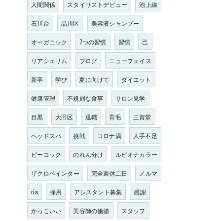
人間関係
スタイリストデビュー
池上線
石川台
品川区
美容液シャンプー
オーガニック
7つの習慣
習慣
己
リアシェリム
ブログ
ニューフェイス
新卒
学び
夏に向けて
ダイエット
健康管理
不規則な食事
サロン見学
目黒
大田区
退職
育毛
三資堂
ヘッドスパ
挑戦
コロナ渦
人手不足
ピーコック
のれん分け
ルビオナカラー
ザクロペインター
完全週休二日
ノルマ
ria
採用
アシスタント募集
感謝
かっこいい
美容師の価値
スタッフ