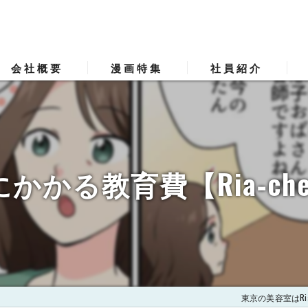
会社概要
漫画特集
社員紹介
代表挨拶
採用Q&A
ビジョン
フォトギャラリー
かかる教育費【Ria‐che
事業案内
東京の美容室はRia 