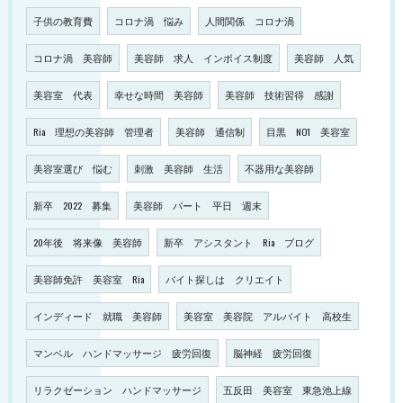
子供の教育費
コロナ渦 悩み
人間関係 コロナ渦
コロナ渦 美容師
美容師 求人 インボイス制度
美容師 人気
美容室 代表
幸せな時間 美容師
美容師 技術習得 感謝
Ria 理想の美容師 管理者
美容師 通信制
目黒 NO1 美容室
美容室選び 悩む
刺激 美容師 生活
不器用な美容師
新卒 2022 募集
美容師 パート 平日 週末
20年後 将来像 美容師
新卒 アシスタント Ria ブログ
美容師免許 美容室 Ria
バイト探しは クリエイト
インディード 就職 美容師
美容室 美容院 アルバイト 高校生
マンベル ハンドマッサージ 疲労回復
脳神経 疲労回復
リラクゼーション ハンドマッサージ
五反田 美容室 東急池上線