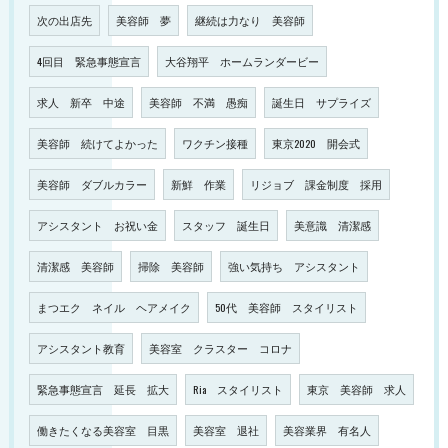
次の出店先
美容師 夢
継続は力なり 美容師
4回目 緊急事態宣言
大谷翔平 ホームランダービー
求人 新卒 中途
美容師 不満 愚痴
誕生日 サプライズ
美容師 続けてよかった
ワクチン接種
東京2020 開会式
美容師 ダブルカラー
新鮮 作業
リジョブ 課金制度 採用
アシスタント お祝い金
スタッフ 誕生日
美意識 清潔感
清潔感 美容師
掃除 美容師
強い気持ち アシスタント
まつエク ネイル ヘアメイク
50代 美容師 スタイリスト
アシスタント教育
美容室 クラスター コロナ
緊急事態宣言 延長 拡大
Ria スタイリスト
東京 美容師 求人
働きたくなる美容室 目黒
美容室 退社
美容業界 有名人