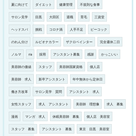
夏に向けて
ダイエット
健康管理
不規則な食事
サロン見学
目黒
大田区
退職
育毛
三資堂
ヘッドスパ
挑戦
コロナ渦
人手不足
ピーコック
のれん分け
ルビオナカラー
ザクロペインター
完全週休二日
ノルマ
ria
採用
アシスタント募集
感謝
かっこいい
美容師の価値
スタッフ
美容師国家資格
個人店
美容師 求人
新卒アシスタント
年中無休から定休日
働き方改革
サロン見学 質問
アシスタント 求人
女性スタッフ
求人 アシスタント
美容師 理想像
求人 募集
漫画
マンガ 求人
休眠美容師 募集
個人店 美容室
スタッフ 募集
アシスタント 募集
東京 目黒 美容室