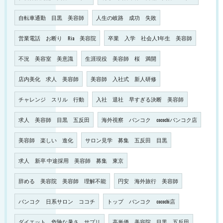
自転車通勤 目黒 美容師
人生の岐路 成功 失敗
営業電話 お断り Ria 美容院
卒業 入学 社会人1年生 美容師
不況 美容室 美意識
生涯現役 美容師 桜 満開
店内美化 求人 美容師
美容師 入社式 新人研修
チャレンジ スリル 行動
入社 退社 早すぎる決断 美容師
求人 美容師 目黒 五反田
海外視察 バンコク cocochiバンコク店
美容師 楽しい 進化
サロン見学 募集 五反田 目黒
求人 新卒 中途採用 美容師 募集 東京
辞める 美容院 美容師 理解不能
円安 海外旅行 美容師
バンコク 日系サロン ココチ
トップ バンコク cocochi店
ダイエット 危険な暑さ サプリ
高単価 美容院 目黒 五反田