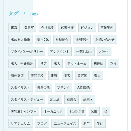
タグ
Tags
東京
美容室
会社概要
代表挨拶
ビジョン
事業案内
求める人物像
採用Q&A
社員紹介
採用申込
お問い合わせ
プライバシーポリシー
アシスタント
手荒れ防止
パート
求人 中途採用
リア
求人
アットホーム
初任給
迷う
海外支店
美容学校
腰痛
集客
美容師
職人
スタイリスト
業務委託
ブランク
人間関係
スタイリストデビュー
池上線
石川台
品川区
美容液シャンプー
オーガニック
7つの習慣
習慣
己
リアシェリム
ブログ
ニューフェイス
新卒
学び