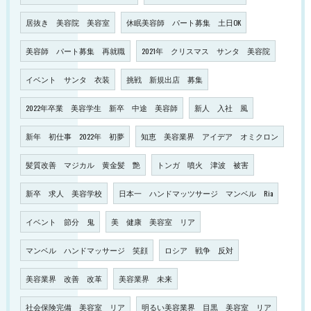
居抜き 美容院 美容室
休眠美容師 パート募集 土日OK
美容師 パート募集 再就職
2021年 クリスマス サンタ 美容院
イベント サンタ 衣装
挑戦 新規出店 募集
2022年卒業 美容学生 新卒 中途 美容師
新人 入社 風
新年 初仕事 2022年 初夢
知恵 美容業界 アイデア オミクロン
髪質改善 マジカル 黄金髪 艶
トンガ 噴火 津波 被害
新卒 求人 美容学校
日本一 ハンドマッツサージ マンベル Ria
イベント 節分 鬼
美 健康 美容室 リア
マンベル ハンドマッサージ 笑顔
ロシア 戦争 反対
美容業界 改善 改革
美容業界 未来
社会保険完備 美容室 リア
明るい美容業界 目黒 美容室 リア