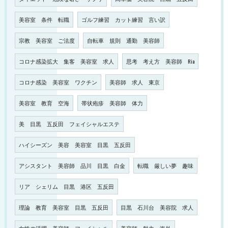
美容室 条件 転職
ゴルフ練習 カット練習 言い訳
宗教 美容室 ご法度
自転車 規則 通勤 美容師
コロナ感染拡大 集客 美容室 求人
思考 考え方 美容師 Ria
コロナ感染 美容室 ワクチン
美容師 求人 東京
美容室 教育 空海
帯状疱疹 美容師 体力
美 目黒 五反田 フェイシャルエステ
ハイシーズン 美容 美容室 目黒 五反田
アシスタント 美容師 品川 目黒 白金
転職 厳しい夢 趣味
リア シェリム 目黒 港区 五反田
理論 教育 美容室 目黒 五反田
目黒 石川台 美容院 求人
女性の活躍 美容師 フェイシャル
美容師 魅力 海外