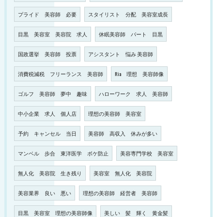
プライド 美容師 必要
スタイリスト 分配 美容室成長
目黒 美容室 美容院 求人
休眠美容師 パート 目黒
国政選挙 美容師 投票
アシスタント 悩み 美容師
消費税減税 フリーランス 美容師
Ria 理想 美容師像
ゴルフ 美容師 夢中 趣味
ハローワーク 求人 美容師
中小企業 求人 個人店
理想の美容師 美容室
予約 キャンセル 当日
美容師 高収入 休みが多い
マンベル 歩合 東洋医学 ボケ防止
美容専門学校 美容室
無人化 美容院 生き残り
美容室 無人化 美容院
美容業界 良い 悪い
理想の美容師 経営者 美容師
目黒 美容室 理想の美容師像
美しい 髪 輝く 黄金髪