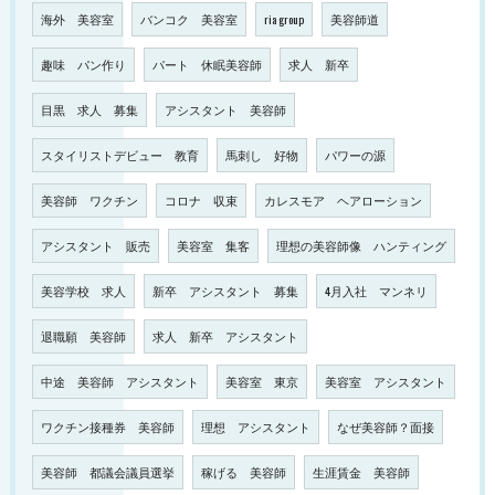
海外 美容室
バンコク 美容室
ria group
美容師道
趣味 パン作り
パート 休眠美容師
求人 新卒
目黒 求人 募集
アシスタント 美容師
スタイリストデビュー 教育
馬刺し 好物
パワーの源
美容師 ワクチン
コロナ 収束
カレスモア ヘアローション
アシスタント 販売
美容室 集客
理想の美容師像 ハンティング
美容学校 求人
新卒 アシスタント 募集
4月入社 マンネリ
退職願 美容師
求人 新卒 アシスタント
中途 美容師 アシスタント
美容室 東京
美容室 アシスタント
ワクチン接種券 美容師
理想 アシスタント
なぜ美容師？面接
美容師 都議会議員選挙
稼げる 美容師
生涯賃金 美容師