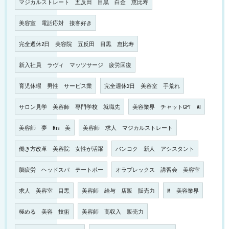
マジカルストレート 五反田 目黒 白金 恵比寿
美容室 電話応対 接客好き
完全週休2日 美容院 五反田 目黒 恵比寿
新入社員 ラヴィ マッツサージ 疲労回復
育児休暇 男性 サービス業
完全週休2日 美容室 手荒れ
サロン見学 美容師 専門学校 就職先
美容業界 チャットGPT AI
美容師 夢 Ria 美
美容師 求人 マジカルストレート
働き方改革 美容院 女性が活躍
バンコク 新人 アシスタント
脳疲労 ヘッドスパ テートポー
オラプレックス 講習会 美容室
求人 美容室 目黒
美容師 給与 店販 販売力
M 美容業界
極める 美容 技術
美容師 高収入 販売力