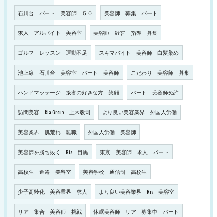
石川台 パート 美容師 ５０
美容師 募集 パート
求人 アルバイト 美容室
美容師 経営 指導 募集
ゴルフ レッスン 運動不足
スキマバイト 美容師 白髪染め
池上線 石川台 美容室 パート 美容師
こだわり 美容師 募集
ハンドマッサージ 接客の好きな方 笑顔
パート 美容師免許
訪問美容 Ria-Group 上木教司
より良い美容業界 外国人労働
美容業界 肌荒れ 離職
外国人労働 美容師
美容師を勝ち抜く Ria 目黒
東京 美容師 求人 パート
高校生 進路 美容室
美容学校 通信制 高校生
少子高齢化 美容業界 求人
より良い美容業界 Ria 美容室
リア 集合 美容師 挑戦
休眠美容師 リア 募集中 パート