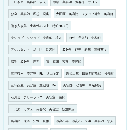
三軒茶屋 美容師 求人
感謝 美容師 お客様 サロン
お金 美容師 理想 現実
大田区 美容院 スタッフ募集 美容師
働き方改革 生産性の向上 時給2000円
美ジョブ リジョブ 美容師 求人
50代 美容師 美容師
アシスタント 品川区 目黒区
2024年 迎春 新店 三軒茶屋
感謝 2024年 震災
質 感謝 素直 美容師
三軒茶屋 美容室 Ria 進出予定
新規出店 田園都市沿線 桜新町
三軒茶屋 美容室 激戦地 Ria
美容師 定着率 中途採用
石川台 フリーランス 美容室 面貸
下北沢 カフェ 美容院 美容室 新規開店
美容師 職業 知性 技術
最高の年 最高の出来事 美容師 求人