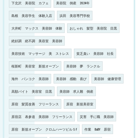
下北沢 美容院 カフェ
美容院 倒産 2024年
島根 美容学生 体験入店
浜田 美容専門学校
大井町 マックス 美容師 体験
おしゃれ 髪型 美容院 目黒
絶好調 絶不調 美容室 美容師
美容技術 マッサージ 美 ストレス
貧乏臭い 美容師 社長
桜新町 美容室 新規オープン
美容師 夢 ランクル
海外 バンコク 美容師
美容師 感動 喜び
美容師 健康管理
高額バイト 美容室 目黒
美容師 求人難 倒産
原宿 髪質改善 フリーランス
原宿 新規美容室
原宿店 表参道 美容師 フリーランス
災害 手に職 美容師
原宿 新規オープン クロムハーツビル５F
作業 BaBY 原宿