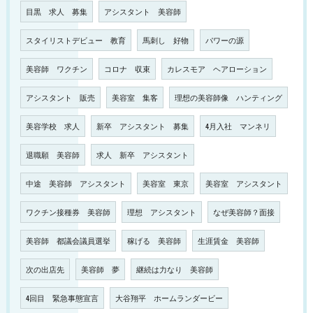
目黒 求人 募集
アシスタント 美容師
スタイリストデビュー 教育
馬刺し 好物
パワーの源
美容師 ワクチン
コロナ 収束
カレスモア ヘアローション
アシスタント 販売
美容室 集客
理想の美容師像 ハンティング
美容学校 求人
新卒 アシスタント 募集
4月入社 マンネリ
退職願 美容師
求人 新卒 アシスタント
中途 美容師 アシスタント
美容室 東京
美容室 アシスタント
ワクチン接種券 美容師
理想 アシスタント
なぜ美容師？面接
美容師 都議会議員選挙
稼げる 美容師
生涯賃金 美容師
次の出店先
美容師 夢
継続は力なり 美容師
4回目 緊急事態宣言
大谷翔平 ホームランダービー