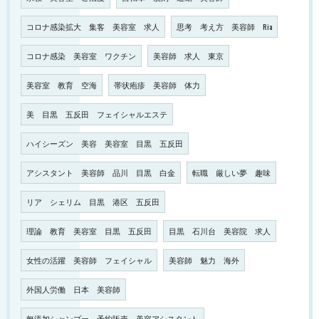
コロナ感染拡大 集客 美容室 求人
思考 考え方 美容師 Ria
コロナ感染 美容室 ワクチン
美容師 求人 東京
美容室 教育 空海
帯状疱疹 美容師 体力
美 目黒 五反田 フェイシャルエステ
ハイシーズン 美容 美容室 目黒 五反田
アシスタント 美容師 品川 目黒 白金
転職 厳しい夢 趣味
リア シェリム 目黒 港区 五反田
理論 教育 美容室 目黒 五反田
目黒 石川台 美容院 求人
女性の活躍 美容師 フェイシャル
美容師 魅力 海外
外国人労働 日本 美容師
無添加シャンプー 予約販売 美容アシスタント