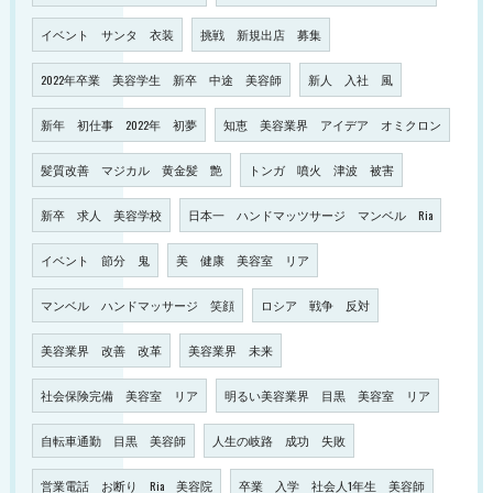
イベント サンタ 衣装
挑戦 新規出店 募集
2022年卒業 美容学生 新卒 中途 美容師
新人 入社 風
新年 初仕事 2022年 初夢
知恵 美容業界 アイデア オミクロン
髪質改善 マジカル 黄金髪 艶
トンガ 噴火 津波 被害
新卒 求人 美容学校
日本一 ハンドマッツサージ マンベル Ria
イベント 節分 鬼
美 健康 美容室 リア
マンベル ハンドマッサージ 笑顔
ロシア 戦争 反対
美容業界 改善 改革
美容業界 未来
社会保険完備 美容室 リア
明るい美容業界 目黒 美容室 リア
自転車通勤 目黒 美容師
人生の岐路 成功 失敗
営業電話 お断り Ria 美容院
卒業 入学 社会人1年生 美容師