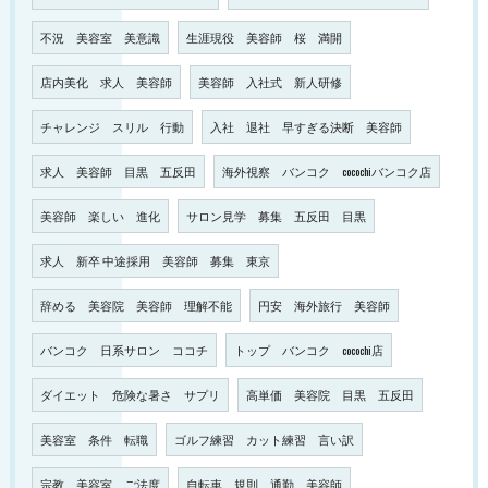
不況 美容室 美意識
生涯現役 美容師 桜 満開
店内美化 求人 美容師
美容師 入社式 新人研修
チャレンジ スリル 行動
入社 退社 早すぎる決断 美容師
求人 美容師 目黒 五反田
海外視察 バンコク cocochiバンコク店
美容師 楽しい 進化
サロン見学 募集 五反田 目黒
求人 新卒 中途採用 美容師 募集 東京
辞める 美容院 美容師 理解不能
円安 海外旅行 美容師
バンコク 日系サロン ココチ
トップ バンコク cocochi店
ダイエット 危険な暑さ サプリ
高単価 美容院 目黒 五反田
美容室 条件 転職
ゴルフ練習 カット練習 言い訳
宗教 美容室 ご法度
自転車 規則 通勤 美容師