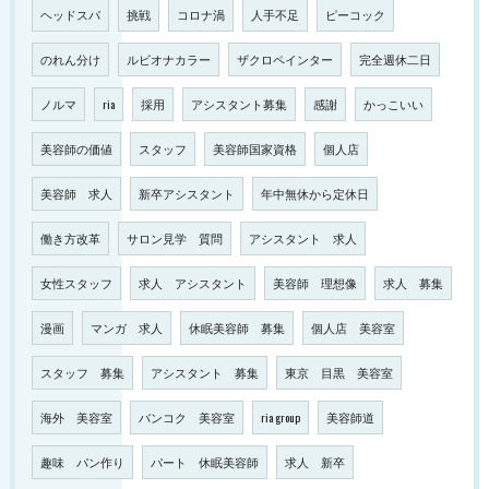
ヘッドスパ
挑戦
コロナ渦
人手不足
ピーコック
のれん分け
ルビオナカラー
ザクロペインター
完全週休二日
ノルマ
ria
採用
アシスタント募集
感謝
かっこいい
美容師の価値
スタッフ
美容師国家資格
個人店
美容師 求人
新卒アシスタント
年中無休から定休日
働き方改革
サロン見学 質問
アシスタント 求人
女性スタッフ
求人 アシスタント
美容師 理想像
求人 募集
漫画
マンガ 求人
休眠美容師 募集
個人店 美容室
スタッフ 募集
アシスタント 募集
東京 目黒 美容室
海外 美容室
バンコク 美容室
ria group
美容師道
趣味 パン作り
パート 休眠美容師
求人 新卒