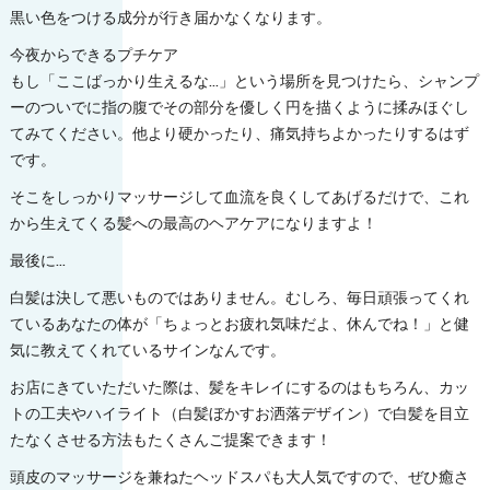
黒い色をつける成分が行き届かなくなります。
今夜からできるプチケア
もし「ここばっかり生えるな…」という場所を見つけたら、シャンプ
ーのついでに指の腹でその部分を優しく円を描くように揉みほぐし
てみてください。他より硬かったり、痛気持ちよかったりするはず
です。
そこをしっかりマッサージして血流を良くしてあげるだけで、これ
から生えてくる髪への最高のヘアケアになりますよ！
最後に…
白髪は決して悪いものではありません。むしろ、毎日頑張ってくれ
ているあなたの体が「ちょっとお疲れ気味だよ、休んでね！」と健
気に教えてくれているサインなんです。
お店にきていただいた際は、髪をキレイにするのはもちろん、カッ
トの工夫やハイライト（白髪ぼかすお洒落デザイン）で白髪を目立
たなくさせる方法もたくさんご提案できます！
頭皮のマッサージを兼ねたヘッドスパも大人気ですので、ぜひ癒さ