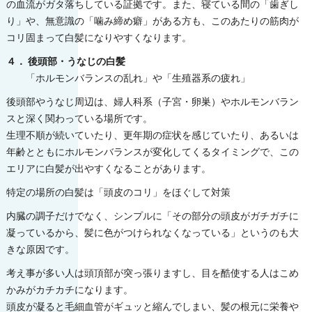
の血流がガタ落ちしている証拠です。また、寝ている間の「歯ぎし
り」や、無意識の「噛み締め癖」がある方も、このあたりの筋肉が
コリ固まって白髪になりやすくなります。
４． 後頭部・うなじの白髪
「ホルモンバランスの乱れ」や「生殖器系の疲れ」
後頭部やうなじ周辺は、婦人科系（子宮・卵巣）やホルモンバラン
スと深く関わっている場所です。
生理不順が続いていたり、更年期の症状を感じていたり、あるいは
年齢とともにホルモンバランスが変化してくるタイミングで、この
エリアに白髪が出やすくなることがあります。
特定の場所の白髪は「頭皮のコリ」をほぐして対策
内臓の調子だけでなく、シンプルに「その部分の頭皮がガチガチに
凝っているから、髪に色がつけられなくなっている」というのも大
きな原因です。
考え事が多い人は頭頂部が突っ張りますし、目を酷使する人はこめ
かみがカチカチになります。
頭皮が凝ると毛細血管がギュッと縮んでしまい、髪の根元に栄養や