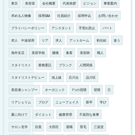
東京
美容室
会社概要
代表挨拶
ビジョン
事業案内
求める人物像
採用Q&A
社員紹介
採用申込
お問い合わせ
プライバシーポリシー
アシスタント
手荒れ防止
パート
求人 中途採用
リア
求人
アットホーム
初任給
迷う
海外支店
美容学校
腰痛
集客
美容師
職人
スタイリスト
業務委託
ブランク
人間関係
スタイリストデビュー
池上線
石川台
品川区
美容液シャンプー
オーガニック
7つの習慣
習慣
己
リアシェリム
ブログ
ニューフェイス
新卒
学び
夏に向けて
ダイエット
健康管理
不規則な食事
サロン見学
目黒
大田区
退職
育毛
三資堂