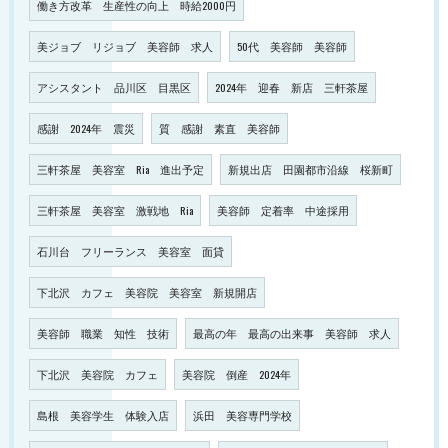
働き方改革 生産性の向上 時給2000円
美ジョブ リジョブ 美容師 求人
50代 美容師 美容師
アシスタント 品川区 目黒区
2024年 迎春 新店 三軒茶屋
感謝 2024年 震災
質 感謝 素直 美容師
三軒茶屋 美容室 Ria 進出予定
新規出店 田園都市沿線 桜新町
三軒茶屋 美容室 激戦地 Ria
美容師 定着率 中途採用
石川台 フリーランス 美容室 面貸
下北沢 カフェ 美容院 美容室 新規開店
美容師 職業 知性 技術
最高の年 最高の出来事 美容師 求人
下北沢 美容院 カフェ
美容院 倒産 2024年
島根 美容学生 体験入店
浜田 美容専門学校