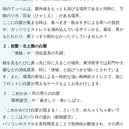
頭のてっぺんは、紫外線をもっとも浴びる場所であると同時に、万
能のツボ「百会（ひゃくえ）」がある場所。
ここに白髪が集まる時は、食べすぎ・飲みすぎによる胃への負担
や、ガッツリとストレスを溜め込んでいるサインかも。最近、胃が
もたれたり、夜ぐっすり眠れなかったりしていませんか？
２．前髪・生え際の白髪
「便秘」や「消化器系の不調」
鏡を見るたびに真っ先に目に入るこの場所。東洋医学では肛門や大
腸などの消化器系、特に「便秘」と結びつきが強いとされていま
す。また、環境の変化による一時的な強い精神的ストレスで、急に
フロントに白髪が増えるケースもよくお見かけします。
３． こめかみ・耳の周りの白髪
「眼精疲労」や「歯ぎしり・食いしばり」
「こめかみだけ白髪が固まる！」という方、めちゃくちゃ多いで
す。ここはズバリ目の疲れ（眼精疲労）。
パソコンやスマホを長時間見ることで視神経が酷使され、その周り