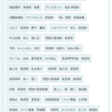
国政選挙 美容師 投票
アシスタント 悩み 美容師
消費税減税 フリーランス 美容師
Ria 理想 美容師像
ゴルフ 美容師 夢中 趣味
ハローワーク 求人 美容師
中小企業 求人 個人店
理想の美容師 美容室
予約 キャンセル 当日
美容師 高収入 休みが多い
マンベル 歩合 東洋医学 ボケ防止
美容専門学校 美容室
無人化 美容院 生き残り
美容室 無人化 美容院
美容業界 良い 悪い
理想の美容師 経営者 美容師
目黒 美容室 理想の美容師像
美しい 髪 輝く 黄金髪
居抜き 美容院 美容室
休眠美容師 パート募集 土日OK
美容師 パート募集 再就職
2021年 クリスマス サンタ 美容院