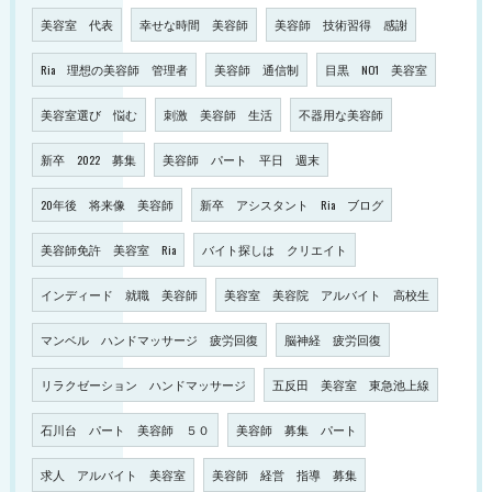
美容室 代表
幸せな時間 美容師
美容師 技術習得 感謝
Ria 理想の美容師 管理者
美容師 通信制
目黒 NO1 美容室
美容室選び 悩む
刺激 美容師 生活
不器用な美容師
新卒 2022 募集
美容師 パート 平日 週末
20年後 将来像 美容師
新卒 アシスタント Ria ブログ
美容師免許 美容室 Ria
バイト探しは クリエイト
インディード 就職 美容師
美容室 美容院 アルバイト 高校生
マンベル ハンドマッサージ 疲労回復
脳神経 疲労回復
リラクゼーション ハンドマッサージ
五反田 美容室 東急池上線
石川台 パート 美容師 ５０
美容師 募集 パート
求人 アルバイト 美容室
美容師 経営 指導 募集