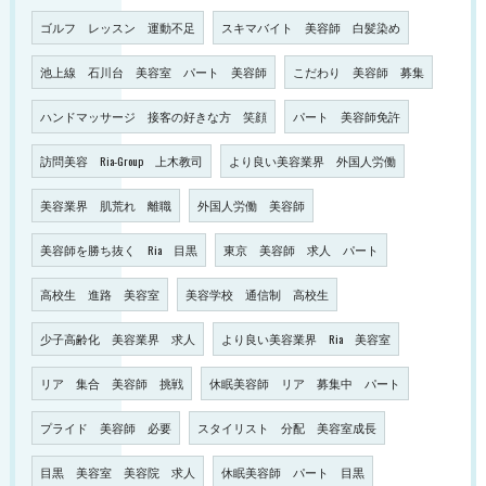
ゴルフ レッスン 運動不足
スキマバイト 美容師 白髪染め
池上線 石川台 美容室 パート 美容師
こだわり 美容師 募集
ハンドマッサージ 接客の好きな方 笑顔
パート 美容師免許
訪問美容 Ria-Group 上木教司
より良い美容業界 外国人労働
美容業界 肌荒れ 離職
外国人労働 美容師
美容師を勝ち抜く Ria 目黒
東京 美容師 求人 パート
高校生 進路 美容室
美容学校 通信制 高校生
少子高齢化 美容業界 求人
より良い美容業界 Ria 美容室
リア 集合 美容師 挑戦
休眠美容師 リア 募集中 パート
プライド 美容師 必要
スタイリスト 分配 美容室成長
目黒 美容室 美容院 求人
休眠美容師 パート 目黒