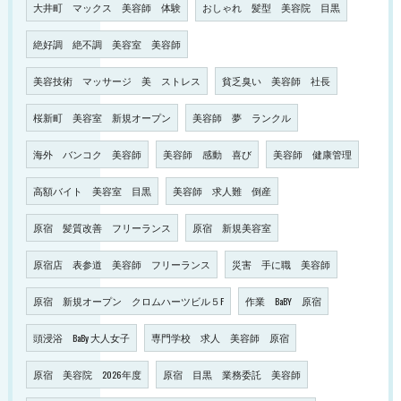
大井町 マックス 美容師 体験
おしゃれ 髪型 美容院 目黒
絶好調 絶不調 美容室 美容師
美容技術 マッサージ 美 ストレス
貧乏臭い 美容師 社長
桜新町 美容室 新規オープン
美容師 夢 ランクル
海外 バンコク 美容師
美容師 感動 喜び
美容師 健康管理
高額バイト 美容室 目黒
美容師 求人難 倒産
原宿 髪質改善 フリーランス
原宿 新規美容室
原宿店 表参道 美容師 フリーランス
災害 手に職 美容師
原宿 新規オープン クロムハーツビル５F
作業 BaBY 原宿
頭浸浴 BaBy 大人女子
専門学校 求人 美容師 原宿
原宿 美容院 2026年度
原宿 目黒 業務委託 美容師