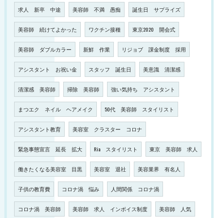
求人 新卒 中途
美容師 不満 愚痴
誕生日 サプライズ
美容師 続けてよかった
ワクチン接種
東京2020 開会式
美容師 ダブルカラー
新鮮 作業
リジョブ 課金制度 採用
アシスタント お祝い金
スタッフ 誕生日
美意識 清潔感
清潔感 美容師
掃除 美容師
強い気持ち アシスタント
まつエク ネイル ヘアメイク
50代 美容師 スタイリスト
アシスタント教育
美容室 クラスター コロナ
緊急事態宣言 延長 拡大
Ria スタイリスト
東京 美容師 求人
働きたくなる美容室 目黒
美容室 退社
美容業界 有名人
子供の教育費
コロナ渦 悩み
人間関係 コロナ渦
コロナ渦 美容師
美容師 求人 インボイス制度
美容師 人気