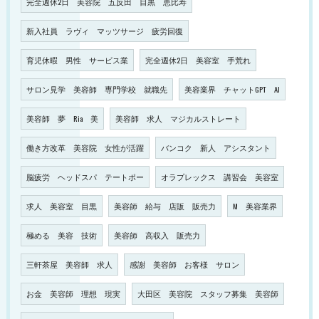
完全週休2日 美容院 五反田 目黒 恵比寿
新入社員 ラヴィ マッツサージ 疲労回復
育児休暇 男性 サービス業
完全週休2日 美容室 手荒れ
サロン見学 美容師 専門学校 就職先
美容業界 チャットGPT AI
美容師 夢 Ria 美
美容師 求人 マジカルストレート
働き方改革 美容院 女性が活躍
バンコク 新人 アシスタント
脳疲労 ヘッドスパ テートポー
オラプレックス 講習会 美容室
求人 美容室 目黒
美容師 給与 店販 販売力
M 美容業界
極める 美容 技術
美容師 高収入 販売力
三軒茶屋 美容師 求人
感謝 美容師 お客様 サロン
お金 美容師 理想 現実
大田区 美容院 スタッフ募集 美容師